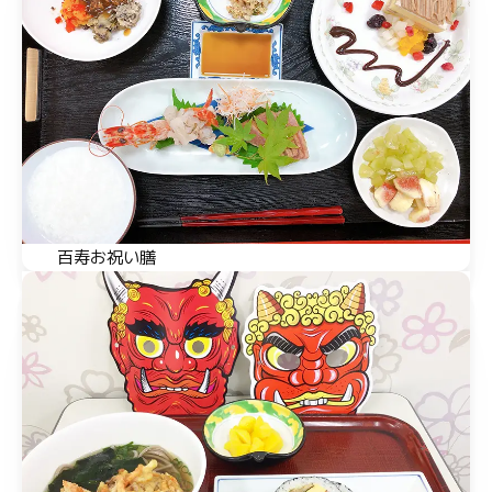
百寿お祝い膳