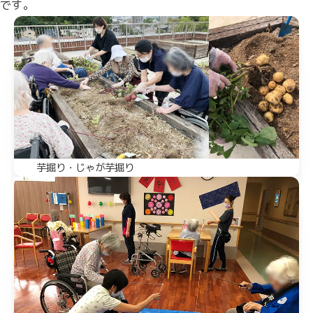
です。
芋掘り・じゃが芋掘り