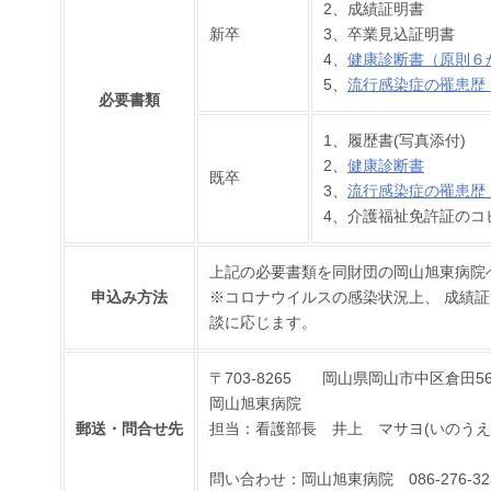
2、成績証明書
新卒
3、卒業見込証明書
4、
健康診断書（原則６
5、
流行感染症の罹患歴
必要書類
1、履歴書(写真添付)
2、
健康診断書
既卒
3、
流行感染症の罹患歴
4、介護福祉免許証のコ
上記の必要書類を同財団の岡山旭東病院
申込み方法
※コロナウイルスの感染状況上、 成績
談に応じます。
〒703-8265 岡山県岡山市中区倉田56
岡山旭東病院
郵送・問合せ先
担当：看護部長 井上 マサヨ(いのうえ
問い合わせ：岡山旭東病院 086-276-3