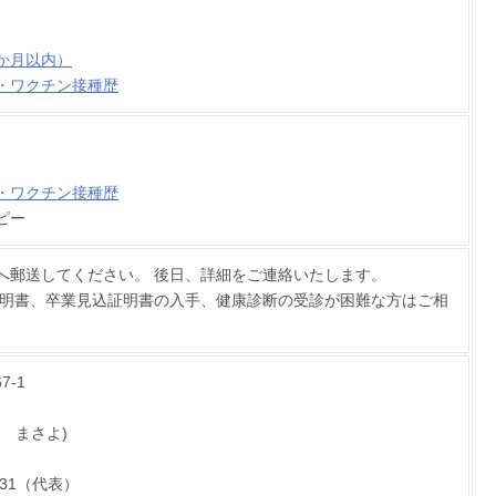
か月以内）
・ワクチン接種歴
・ワクチン接種歴
ピー
へ郵送してください。 後日、詳細をご連絡いたします。
証明書、卒業見込証明書の入手、健康診断の受診が困難な方はご相
7-1
 まさよ)
231（代表）