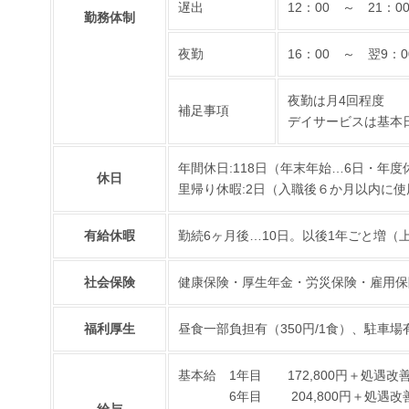
遅出
12：00 ～ 21
勤務体制
夜勤
16：00 ～ 翌9
夜勤は月4回程度
補足事項
デイサービスは基本
年間休日:118日（年末年始…6日・年度
休日
里帰り休暇:2日（入職後６か月以内に使
有給休暇
勤続6ヶ月後…10日。以後1年ごと増（上
社会保険
健康保険・厚生年金・労災保険・雇用保
福利厚生
昼食一部負担有（350円/1食）、駐車場
基本給 1年目 172,800円＋処遇改善手当 
6年目 204,800円＋処遇改善手当 4
給与