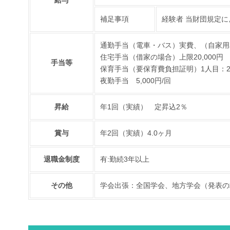
補足事項
経験者 当財団規定に
通勤手当（電車・バス）実費、（自家用車
住宅手当（借家の場合）上限20,000円
手当等
保育手当（要保育費負担証明）1人目：20,
夜勤手当 5,000円/回
昇給
年1回（実績） 定昇込2％
賞与
年2回（実績）4.0ヶ月
退職金制度
有:勤続3年以上
その他
学会出張：全国学会、地方学会（発表の